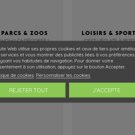
PARCS & ZOOS
LOISIRS & SPOR
WOW ! CA DÉCOIFFE !
C'EST L'ÉCLATE À PETIT
PRIX !
ite Web utilise ses propres cookies et ceux de tiers pour amélio
services et vous montrer des publicités liées à vos préférences
lysant vos habitudes de navigation. Pour donner votre
entement à son utilisation, appuyez sur le bouton Accepter.
tique de cookies
Personnaliser les cookies
REJETER TOUT
J'ACCEPTE