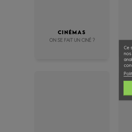
CINÉMAS
ON SE FAIT UN CINÉ ?
Ce s
nos 
ana
cons
Poli