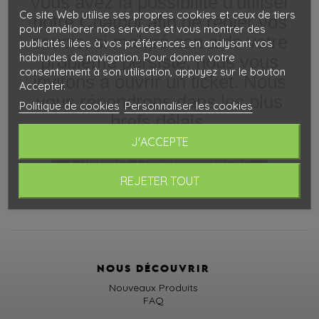
Vous avez la possibilité d'utiliser
Ce site Web utilise ses propres cookies et ceux de tiers
notre Chatbot afin de régler vos
pour améliorer nos services et vous montrer des
soucis, si malgré son aide votre
publicités liées à vos préférences en analysant vos
habitudes de navigation. Pour donner votre
problème persiste, nous vous
consentement à son utilisation, appuyez sur le bouton
invitons à ouvrir un ticket. Nous
Accepter.
vous répondrons dans les plus
Politique de cookies
Personnaliser les cookies
brefs délais.
J'ACCEPTE
Support Dreamservices
REJETER TOUT
NOUS DÉCOUVRIR
Nouveaux Produits
FAQ