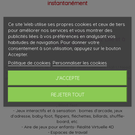
instantanément
Ce site Web utilise ses propres cookies et ceux de tiers
pour améliorer nos services et vous montrer des
HALL U NEED
publicités liées à vos préférences en analysant vos
2 complexes situés à Saint André Lez Lille et à
habitudes de navigation. Pour donner votre
Carré Sénart
consentement à son utilisation, appuyez sur le bouton
Accepter.
Politique de cookies
Personnaliser les cookies
Ouvert en juin 2021, le complexe de divertissement Hall U Need
de Saint-André-Lez-Lille (Hauts-de-France) propose une offre
J'ACCEPTE
unique en France pour se divertir en famille, entre amis et entre
collègues :
- Restaurant-bar (indoor et outdoor)
REJETER TOUT
- Bowling
- Karaoké
, Blind Test
- Jeux interactifs et à sensation : bornes d’arcade, jeux
d’adresse, baby-foot, flippers, fléchettes, billards, shuffle-
board, etc.
- Aire de jeux pour enfants- Réalité Virtuelle 4D
- Espaces de travail