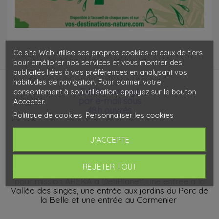
Ce site Web utilise ses propres cookies et ceux de tiers
pour améliorer nos services et vous montrer des
publicités liées à vos préférences en analysant vos
habitudes de navigation. Pour donner votre
E-billet envoyé
consentement à son utilisation, appuyez sur le bouton
par e-mail sous
Accepter.
48h ouvrés
Politique de cookies
Personnaliser les cookies
J'ACCEPTE
Le pass 4 parcs, ce sont 4 aventures inédites pour
REJETER TOUT
petits et grands. Il vous donne accès à : une entrée
pour mission AREKA à DéfiPlanet', une entrée à la
Vallée des singes, une entrée aux jardins du Parc de
la Belle et une entrée au Cormenier