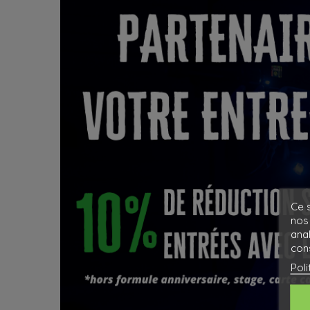
Ce s
nos 
ana
cons
Poli