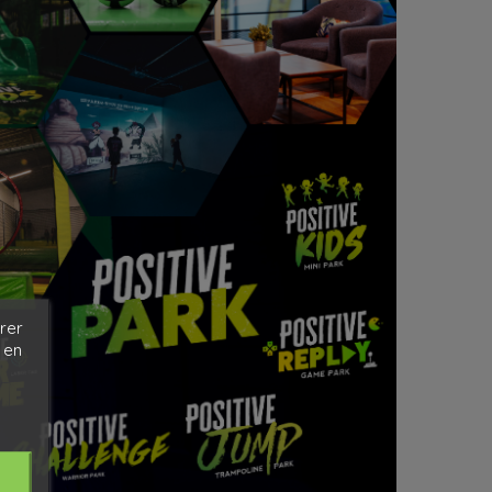
rer
 en