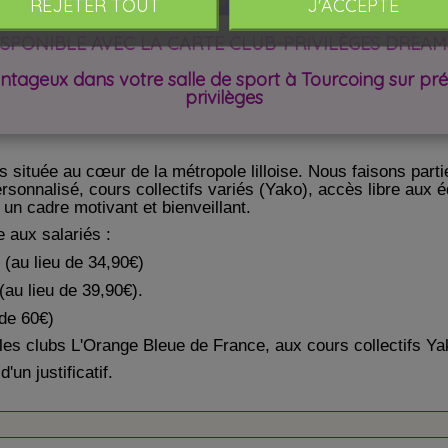
REJETER TOUT
J'ACCEPTE
ISPONIBLE AVEC LA CARTE CLUB-PRIVILÈGES DREAM
vantageux dans votre salle de sport à Tourcoing sur pré
privilèges
s située au cœur de la métropole lilloise. Nous faisons part
rsonnalisé, cours collectifs variés (Yako), accès libre aux
 un cadre motivant et bienveillant.
 aux salariés :
 (au lieu de 34,90€)
au lieu de 39,90€).
 de 60€)
es clubs L'Orange Bleue de France, aux cours collectifs Yako
'un justificatif.