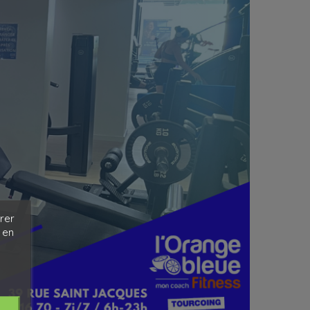
rer
 en