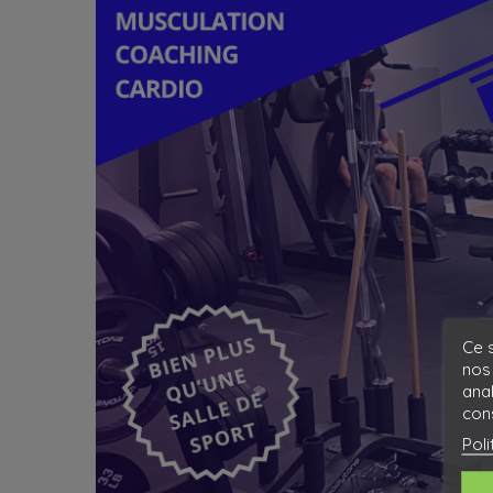
Ce s
nos 
ana
cons
Poli